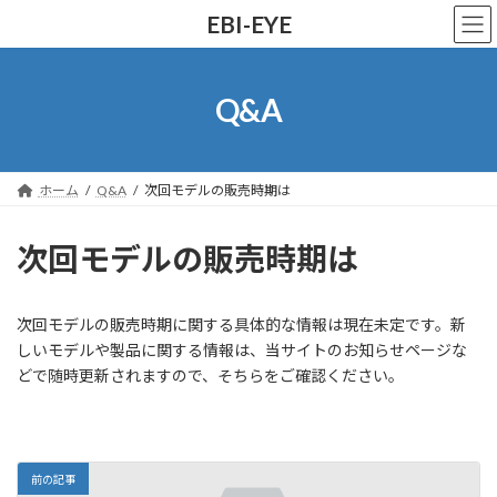
コ
ナ
EBI-EYE
ン
ビ
テ
ゲ
ン
ー
ツ
シ
Q&A
へ
ョ
ス
ン
キ
に
ッ
移
ホーム
Q&A
次回モデルの販売時期は
プ
動
次回モデルの販売時期は
次回モデルの販売時期に関する具体的な情報は現在未定です。新
しいモデルや製品に関する情報は、当サイトのお知らせページな
どで随時更新されますので、そちらをご確認ください。
前の記事