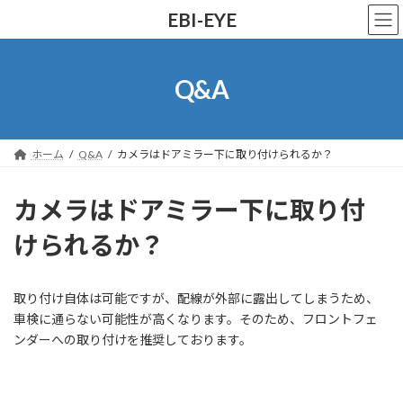
コ
ナ
EBI-EYE
ン
ビ
テ
ゲ
ン
ー
ツ
シ
Q&A
へ
ョ
ス
ン
キ
に
ッ
移
ホーム
Q&A
カメラはドアミラー下に取り付けられるか？
プ
動
カメラはドアミラー下に取り付
けられるか？
取り付け自体は可能ですが、配線が外部に露出してしまうため、
車検に通らない可能性が高くなります。そのため、フロントフェ
ンダーへの取り付けを推奨しております。